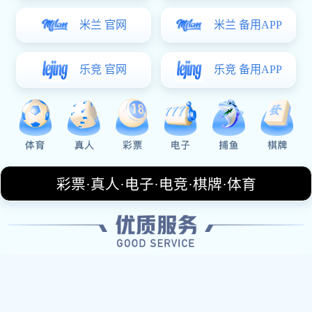
首页
404 Error
糟糕！找不到该页面
糟糕！找不到该页面
返回首页
订阅新闻通讯
随时了解我们的最新动态！订阅我们的时事通讯即可收到独家内
容和特别优惠。
订阅我们的服务