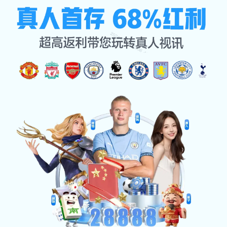
010-6681729
admin@tv-z-kaiyunapp.com