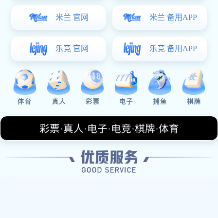
首页
404 Error
糟糕！找不到该页面
糟糕！找不到该页面
返回首页
订阅新闻通讯
随时了解我们的最新动态！订阅我们的时事通讯即可收到独家内
容和特别优惠。
订阅我们的服务