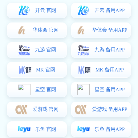
首页
关于kaiyun
服务
单独服务
新闻中心
kaiyun的团队
联系kaiyun
页面未找到