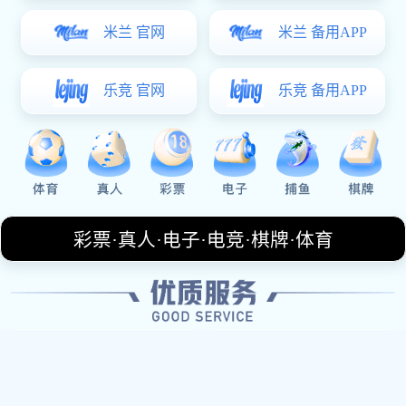
首页
404 Error
糟糕！找不到该页面
糟糕！找不到该页面
返回首页
订阅新闻通讯
随时了解我们的最新动态！订阅我们的时事通讯即可收到独家内
容和特别优惠。
订阅我们的服务