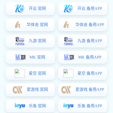
首页
关于kaiyun
服务
单独服务
新闻中心
kaiyun的团队
联系kaiyun
页面未找到