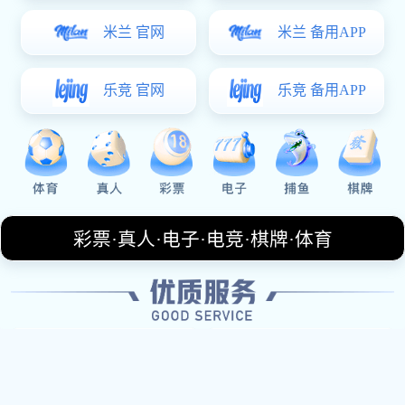
首页
404 Error
糟糕！找不到该页面
糟糕！找不到该页面
返回首页
订阅新闻通讯
随时了解我们的最新动态！订阅我们的时事通讯即可收到独家内
容和特别优惠。
订阅我们的服务