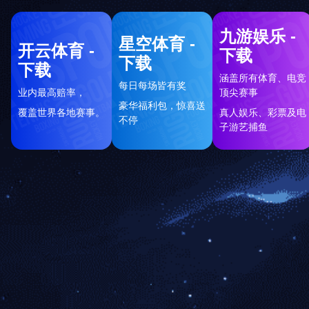
首页
404 Error
糟糕！找不到该页面
糟糕！找不到该页面
返回首页
订阅新闻通讯
随时了解我们的最新动态！订阅我们的时事通讯即可收到独家内
订阅我们的服务