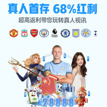
010-6681729
admin@tv-z-kaiyunapp.com