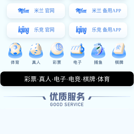
首页
404 Error
糟糕！找不到该页面
糟糕！找不到该页面
返回首页
订阅新闻通讯
随时了解我们的最新动态！订阅我们的时事通讯即可收到独家内
容和特别优惠。
订阅我们的服务