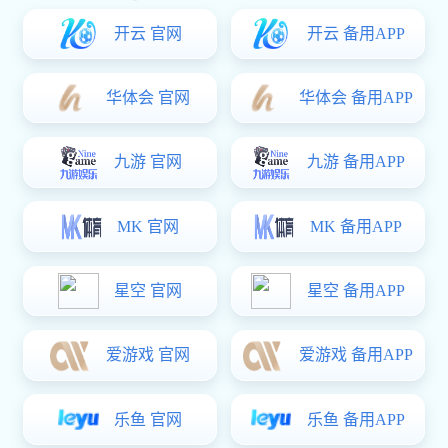
首页
关于kaiyun
服务
单独服务
新闻中心
kaiyun的团队
联系kaiyun
页面未找到